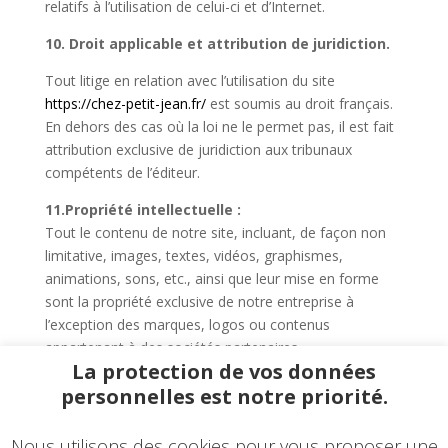
relatifs à l’utilisation de celui-ci et d’Internet.
10. Droit applicable et attribution de juridiction.
Tout litige en relation avec l’utilisation du site
https://chez-petit-jean.fr/
est soumis au droit français.
En dehors des cas où la loi ne le permet pas, il est fait
attribution exclusive de juridiction aux tribunaux
compétents de l’éditeur.
11.Propriété intellectuelle :
Tout le contenu de notre site, incluant, de façon non
limitative, images, textes, vidéos, graphismes,
animations, sons, etc., ainsi que leur mise en forme
sont la propriété exclusive de notre entreprise à
l’exception des marques, logos ou contenus
appartenant à des sociétés partenaires.
La protection de vos données
Toute reproduction, modification, publication, même
personnelles est notre priorité.
partielle est strictement interdite sans notre accord.
© 2022 – Une réalisation
EDConcept24.fr
–
Mentions
légales
, Conditions générales de vente
Nous utilisons des cookies pour vous proposer une